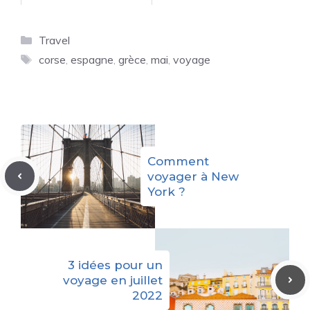
Catégories
Travel
Étiquettes
corse
,
espagne
,
grèce
,
mai
,
voyage
Comment
voyager à New
York ?
3 idées pour un
voyage en juillet
2022