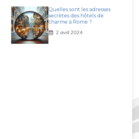
Quelles sont les adresses
secrètes des hôtels de
charme à Rome ?
2 avril 2024