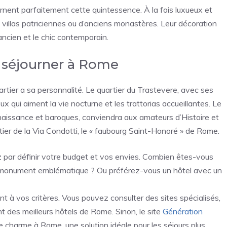
rnent parfaitement cette quintessence. À la fois luxueux et
es villas patriciennes ou d’anciens monastères. Leur décoration
ancien et le chic contemporain.
r séjourner à Rome
rtier a sa personnalité. Le quartier du Trastevere, avec ses
ux qui aiment la vie nocturne et les trattorias accueillantes. Le
naissance et baroques, conviendra aux amateurs d’Histoire et
ier de la Via Condotti, le « faubourg Saint-Honoré » de Rome.
par définir votre budget et vos envies. Combien êtes-vous
n monument emblématique ? Ou préférez-vous un hôtel avec un
 à vos critères. Vous pouvez consulter des sites spécialisés,
 des meilleurs hôtels de Rome. Sinon, le site
Génération
 charme à Rome, une solution idéale pour les séjours plus