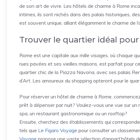
de son art de vivre. Les hôtels de charme à Rome inca
intimes, ils sont nichés dans des palais historiques, d
est souvent unique, alliant élégamment le charme de l’
Trouver le quartier idéal pou
Rome est une capitale aux mille visages, où chaque qua
rues pavées et ses vieilles maisons, est parfait pour ce
quartier chic de la Piazza Navona, avec ses palais Re
d’Art. Les amoureux du shopping opteront pour le quart
Pour réserver un hôtel de charme à Rome, commencez 
prêt à dépenser par nuit? Voulez-vous une vue sur u
spa, un restaurant gastronomique ou un rooftop?
Ensuite, cherchez des établissements qui correspondent
tels que
Le Figaro Voyage
pour consulter un classement
Voyage
propose une vaste sélection d’appart’hôtels de