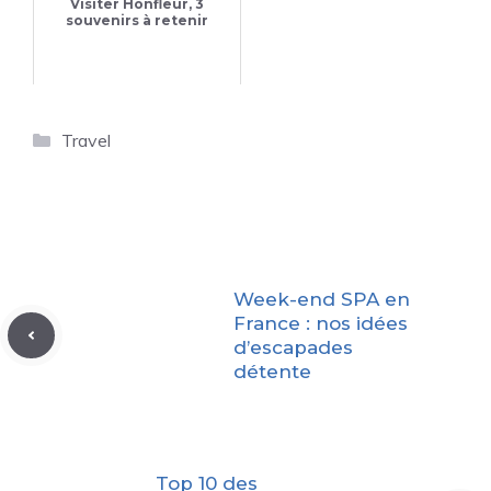
Visiter Honfleur, 3
souvenirs à retenir
Catégories
Travel
Week-end SPA en
France : nos idées
d’escapades
détente
Top 10 des