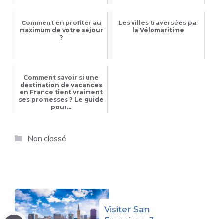
Comment en profiter au
Les villes traversées par
maximum de votre séjour
la Vélomaritime
?
Comment savoir si une
destination de vacances
en France tient vraiment
ses promesses ? Le guide
pour...
Catégories
Non classé
Visiter San