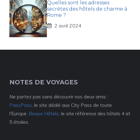
Quelles sont les adresses
secrètes des hôtels de charme à
Rome ?
2 avril 2024
NOTES DE VOYAGES
Ne partez pas sans découvrir nos deux amis :
PassPass
, le site dédié aux City Pass de toute
l'Europe.
Beaux Hôtels
, le site référence des hôtels 4 et
5 étoiles.