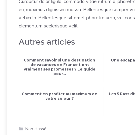
Curabitur dolor ligula, commodo vitae rutrum a, pharet
eu, maximus dignissim massa. Pellentesque semper vulp
vehicula. Pellentesque sit amet pharetra urna, vel cons
elementum scelerisque velit.
Autres articles
Comment savoir si une destination
Une escapa
de vacances en France tient
vraiment ses promesses ? Le guide
pour...
Comment en profiter au maximum de
Les 5 Pass di
votre séjour ?
Catégories
Non classé