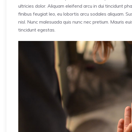
ultricies dolor. Aliquam eleifend arcu in dui tincidunt p
finibus feugiat leo, eu lobortis arcu sodales aliquam. 
nisl. Nunc malesuada quis nunc nec pretium. Mauris euis
tincidunt egestas.