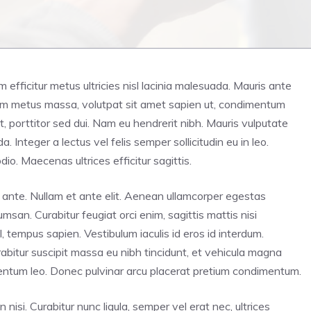
iam efficitur metus ultricies nisl lacinia malesuada. Mauris ante
tiam metus massa, volutpat sit amet sapien ut, condimentum
t, porttitor sed dui. Nam eu hendrerit nibh. Mauris vulputate
Integer a lectus vel felis semper sollicitudin eu in leo.
dio. Maecenas ultrices efficitur sagittis.
unt ante. Nullam et ante elit. Aenean ullamcorper egestas
san. Curabitur feugiat orci enim, sagittis mattis nisi
 tempus sapien. Vestibulum iaculis id eros id interdum.
abitur suscipit massa eu nibh tincidunt, et vehicula magna
rmentum leo. Donec pulvinar arcu placerat pretium condimentum.
n nisi. Curabitur nunc ligula, semper vel erat nec, ultrices