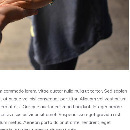
im commodo lorem, vitae auctor nulla nulla ut tortor. Sed sapien
Ut at augue vel nisi consequat porttitor. Aliquam vel vestibulum
iverra at nisi. Quisque auctor euismod tincidunt. Integer ornare
lisis risus pulvinar sit amet. Suspendisse eget gravida nisl.
bulum metus. Aenean porta dolor ut ante hendrerit, eget