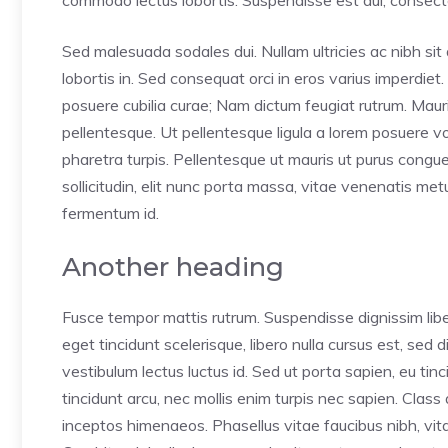
commodo lectus lobortis. Suspendisse est dui, consectet
Sed malesuada sodales dui. Nullam ultricies ac nibh sit 
lobortis in. Sed consequat orci in eros varius imperdiet.
posuere cubilia curae; Nam dictum feugiat rutrum. Mauri
pellentesque. Ut pellentesque ligula a lorem posuere 
pharetra turpis. Pellentesque ut mauris ut purus congu
sollicitudin, elit nunc porta massa, vitae venenatis metus 
fermentum id.
Another heading
Fusce tempor mattis rutrum. Suspendisse dignissim lib
eget tincidunt scelerisque, libero nulla cursus est, sed
vestibulum lectus luctus id. Sed ut porta sapien, eu tin
tincidunt arcu, nec mollis enim turpis nec sapien. Class
inceptos himenaeos. Phasellus vitae faucibus nibh, vitae