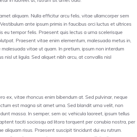
ur in laoreet ut, rutrum sit amet odio.
amet aliquam. Nulla efficitur arcu felis, vitae ullamcorper sem
 Vestibulum ante ipsum primis in faucibus orci luctus et ultrices
s eu tempor felis. Praesent quis lectus a urna scelerisque
volutpat. Praesent vitae enim elementum, malesuada metus in,
e malesuada vitae ut quam. In pretium, ipsum non interdum
nisl ut ligula. Sed aliquet nibh arcu, at convallis nisl
ero ex, vitae rhoncus enim bibendum at. Sed pulvinar, neque
 dictum est magna sit amet urna. Sed blandit urna velit, non
cidunt massa. In semper, sem ac vehicula laoreet, ipsum tellus
 aptent taciti sociosqu ad litora torquent per conubia nostra, per
 aliquam risus. Praesent suscipit tincidunt dui eu rutrum.