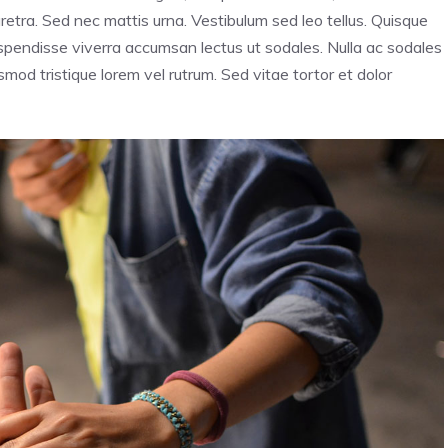
haretra. Sed nec mattis urna. Vestibulum sed leo tellus. Quisque
Suspendisse viverra accumsan lectus ut sodales. Nulla ac sodales
mod tristique lorem vel rutrum. Sed vitae tortor et dolor