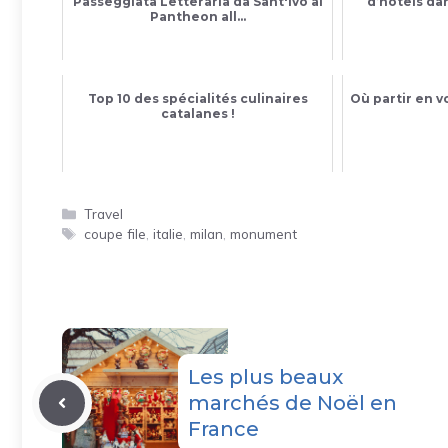
Passeggiata Letteraria da Sant'Ivo al
d’hôtels da
Pantheon all...
Top 10 des spécialités culinaires
Où partir en 
catalanes !
Catégories
Travel
Étiquettes
coupe file
,
italie
,
milan
,
monument
Les plus beaux
marchés de Noël en
France