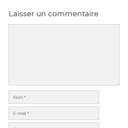
Laisser un commentaire
Commentaire
Nom
E-
mail
Site