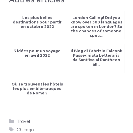
Les plus belles
London Calling! Did you
destinations pour partir
know over 300 languages
en octobre 2022
are spoken in London? So
the chances of someone
spea...
3 idées pour un voyage
Il Blog di Fabrizio Falconi:
en avril 2022
Passeggiata Letteraria
da Sant'Ivo al Pantheon
all...
Où se trouvent les hôtels
les plus emblématiques
de Rome ?
Catégories
Travel
Étiquettes
Chicago