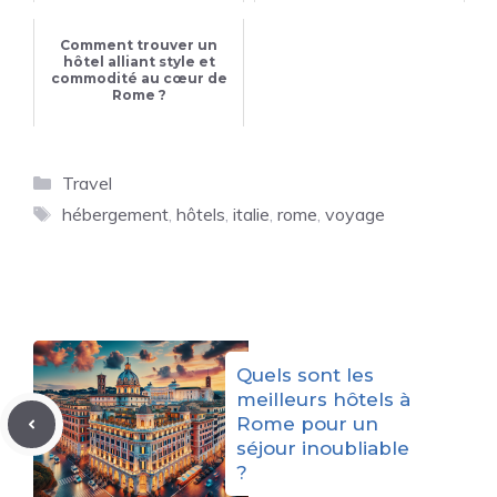
Comment trouver un
hôtel alliant style et
commodité au cœur de
Rome ?
Catégories
Travel
Étiquettes
hébergement
,
hôtels
,
italie
,
rome
,
voyage
Quels sont les
meilleurs hôtels à
Rome pour un
séjour inoubliable
?