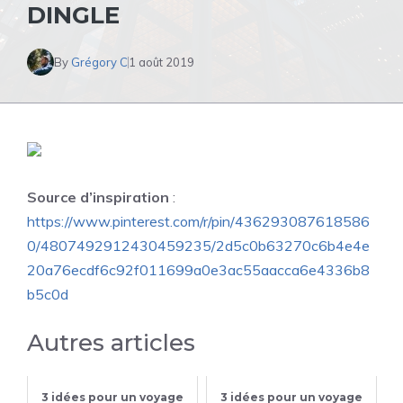
DINGLE
By
Grégory C
1 août 2019
Source d’inspiration
:
https://www.pinterest.com/r/pin/436293087618586
0/4807492912430459235/2d5c0b63270c6b4e4e
20a76ecdf6c92f011699a0e3ac55aacca6e4336b8
b5c0d
Autres articles
3 idées pour un voyage
3 idées pour un voyage