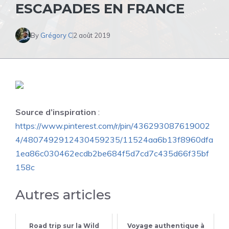
ESCAPADES EN FRANCE
By
Grégory C
2 août 2019
Source d’inspiration
:
https://www.pinterest.com/r/pin/436293087619002
4/4807492912430459235/11524aa6b13f8960dfa
1ea86c030462ecdb2be684f5d7cd7c435d66f35bf
158c
Autres articles
Road trip sur la Wild
Voyage authentique à