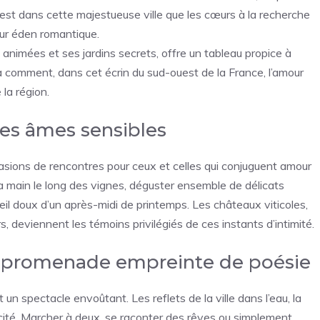
’est dans cette majestueuse ville que les cœurs à la recherche
eur éden romantique.
 animées et ses jardins secrets, offre un tableau propice à
a comment, dans cet écrin du sud-ouest de la France, l’amour
la région.
des âmes sensibles
sions de rencontres pour ceux et celles qui conjuguent amour
a main le long des vignes, déguster ensemble de délicats
eil doux d’un après-midi de printemps. Les châteaux viticoles,
rs, deviennent les témoins privilégiés de ces instants d’intimité.
ne promenade empreinte de poésie
t un spectacle envoûtant. Les reflets de la ville dans l’eau, la
licité. Marcher à deux, se raconter des rêves ou simplement