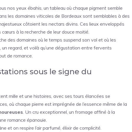
sous nos yeux ébahis, un tableau où chaque pigment semble
ans les domaines viticoles de Bordeaux sont semblables à des
ajestueux côtoient les nectars divins. Ces lieux enveloppés
 cœurs à la recherche de leur douce moitié.
iche des domaines où le temps suspend son vol et où les
, un regard, et voilà qu’une dégustation entre fervents
but de romance.
ations sous le signe du
nt mille et une histoires, avec ses tours élancées se
fices, où chaque pierre est imprégnée de l’essence même de la
moureuses
. Un cru exceptionnel, un fromage affiné à la
 à une romance épanouie.
e et on respire l’air parfumé, élixir de complicité.