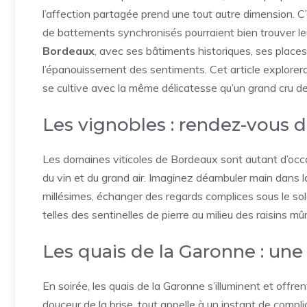
l’affection partagée prend une tout autre dimension. C
de battements synchronisés pourraient bien trouver l
Bordeaux
, avec ses bâtiments historiques, ses places
l’épanouissement des sentiments. Cet article explorer
se cultive avec la même délicatesse qu’un grand cru de 
Les vignobles : rendez-vous 
Les domaines viticoles de Bordeaux sont autant d’occa
du vin et du grand air. Imaginez déambuler main dans l
millésimes, échanger des regards complices sous le sol
telles des sentinelles de pierre au milieu des raisins mû
Les quais de la Garonne : u
En soirée, les quais de la Garonne s’illuminent et offren
douceur de la brise, tout appelle à un instant de comp