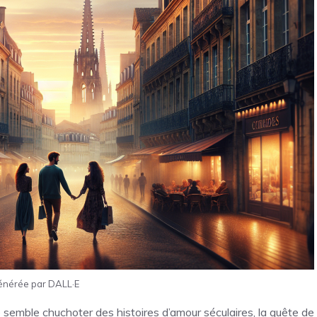
énérée par DALL·E
 semble chuchoter des histoires d’amour séculaires, la quête de