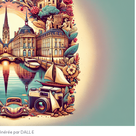
énérée par DALL·E