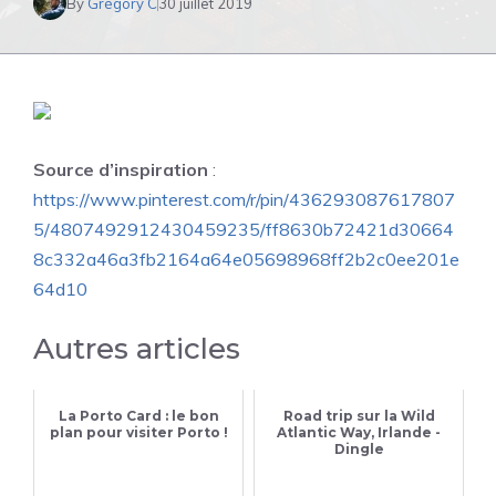
By
Grégory C
30 juillet 2019
Source d’inspiration
:
https://www.pinterest.com/r/pin/436293087617807
5/4807492912430459235/ff8630b72421d30664
8c332a46a3fb2164a64e05698968ff2b2c0ee201e
64d10
Autres articles
La Porto Card : le bon
Road trip sur la Wild
plan pour visiter Porto !
Atlantic Way, Irlande -
Dingle