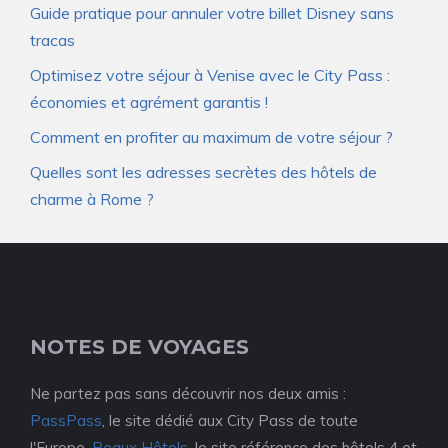
Guide pratique pour annuler votre billet Disney sans
tracas
Optimisez votre séjour à Venise avec le City Pass :
économies et agrément garantis !
Comment en profiter au maximum de votre séjour ?
Quelles sont les adresses secrètes des hôtels de
charme à Rome ?
NOTES DE VOYAGES
Ne partez pas sans découvrir nos deux amis :
PassPass
, le site dédié aux City Pass de toute
l'Europe.
Beaux Hôtels
, le site référence des hôtels 4 et